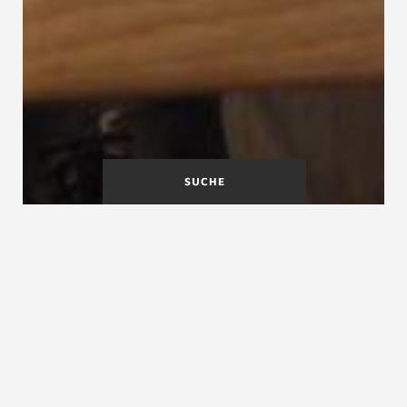
SUCHE
A
B
C
D
E
F
G
H
I
J
K
L
M
N
O
P
Q
R
S
T
U
V
W
X
Y