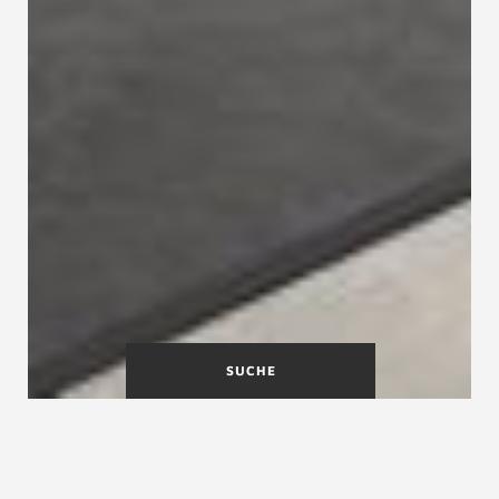
SUCHE
Wangentreppe OCTA |
durchgehende Geländerwange