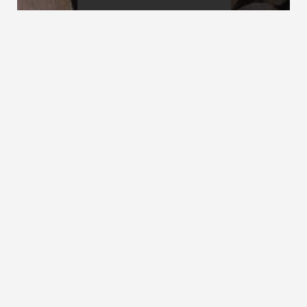
Konformitätserklärung
Kopfhöhe
Konstruktionsarten von Treppen
siehe
Treppenarten
ZURÜCK ZUM LEXIKON
NACH OBEN