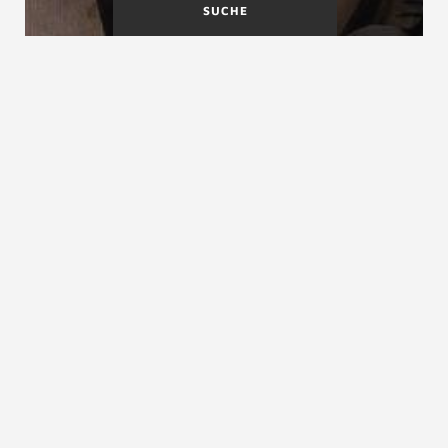
SUCHE
Fertigteiltreppen
Feuerbeständige Treppen
Feuchtigkeit von Treppenholz
siehe
Holzfeuchte
ZURÜCK ZUM LEXIKON
NACH OBEN