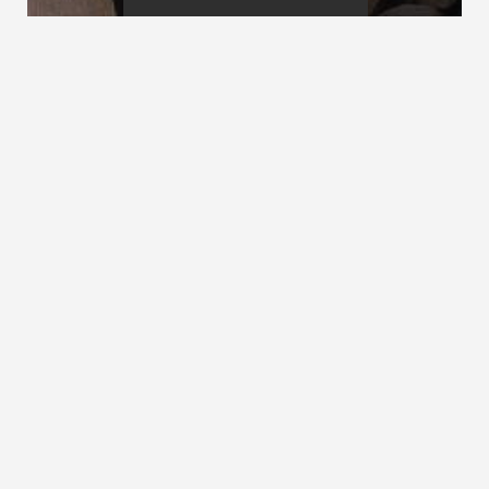
Belastungsannahmen
Beleuchtung
Belastungsfähigkeit
siehe
Verkehrslasten
ZURÜCK ZUM LEXIKON
NACH OBEN